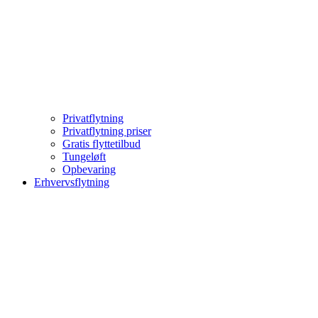
Privatflytning
Privatflytning priser
Gratis flyttetilbud
Tungeløft
Opbevaring
Erhvervsflytning