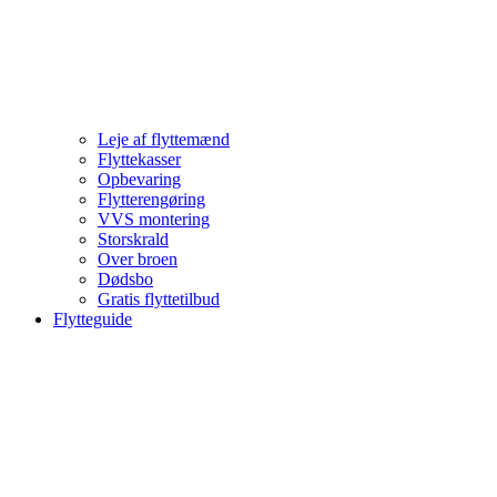
Leje af flyttemænd
Flyttekasser
Opbevaring
Flytterengøring
VVS montering
Storskrald
Over broen
Dødsbo
Gratis flyttetilbud
Flytteguide