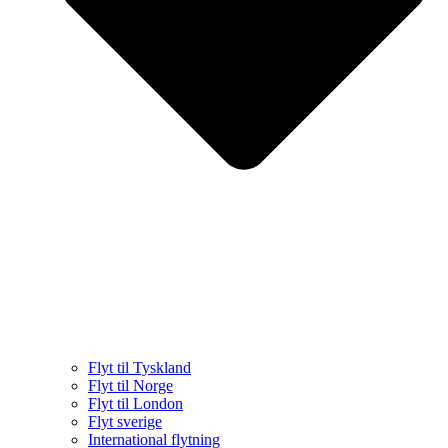
Flyt til Tyskland
Flyt til Norge
Flyt til London
Flyt sverige
International flytning