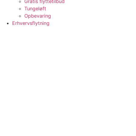
Gratis flyttetilbud
Tungeløft
Opbevaring
Erhvervsflytning