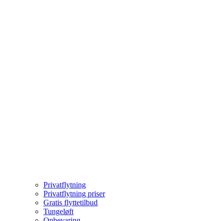
Privatflytning
Privatflytning priser
Gratis flyttetilbud
Tungeløft
Opbevaring