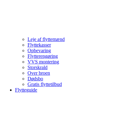
Leje af flyttemænd
Flyttekasser
Opbevaring
Flytterengøring
VVS montering
Storskrald
Over broen
Dødsbo
Gratis flyttetilbud
Flytteguide