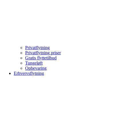
Privatflytning
Privatflytning priser
Gratis flyttetilbud
Tungeløft
Opbevaring
Erhvervsflytning