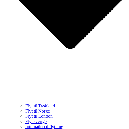
Flyt til Tyskland
Flyt til Norge
Flyt til London
Flyt sverige
International flytning